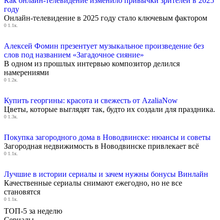
Как онлайн-телевидение изменило привычки зрителей в 2025
году
Онлайн-телевидение в 2025 году стало ключевым фактором
0
1.1к.
Алексей Фомин презентует музыкальное произведение без
слов под названием «Загадочное сияние»
В одном из прошлых интервью композитор делился
намерениями
0
1.2к.
Купить георгины: красота и свежесть от AzaliaNow
Цветы, которые выглядят так, будто их создали для праздника.
0
1.3к.
Покупка загородного дома в Новодвинске: нюансы и советы
Загородная недвижимость в Новодвинске привлекает всё
0
1.1к.
Лучшие в истории сериалы и зачем нужны бонусы Винлайн
Качественные сериалы снимают ежегодно, но не все
становятся
0
1.1к.
ТОП-5 за неделю
Сериалы