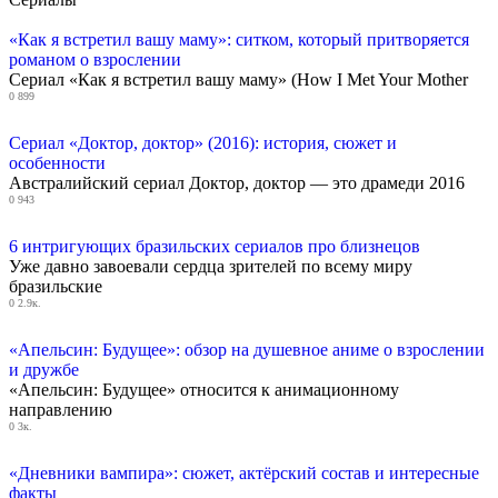
«Как я встретил вашу маму»: ситком, который притворяется
романом о взрослении
Сериал «Как я встретил вашу маму» (How I Met Your Mother
0
899
Сериал «Доктор, доктор» (2016): история, сюжет и
особенности
Австралийский сериал Доктор, доктор — это драмеди 2016
0
943
6 интригующих бразильских сериалов про близнецов
Уже давно завоевали сердца зрителей по всему миру
бразильские
0
2.9к.
«Апельсин: Будущее»: обзор на душевное аниме о взрослении
и дружбе
«Апельсин: Будущее» относится к анимационному
направлению
0
3к.
«Дневники вампира»: сюжет, актёрский состав и интересные
факты