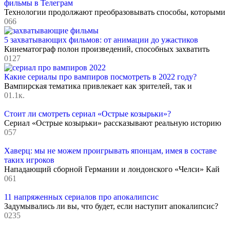
фильмы в Телеграм
Технологии продолжают преобразовывать способы, которыми
0
66
5 захватывающих фильмов: от анимации до ужастиков
Кинематограф полон произведений, способных захватить
0
127
Какие сериалы про вампиров посмотреть в 2022 году?
Вампирская тематика привлекает как зрителей, так и
0
1.1к.
Стоит ли смотреть сериал «Острые козырьки»?
Сериал «Острые козырьки» рассказывают реальную историю
0
57
Хаверц: мы не можем проигрывать японцам, имея в составе
таких игроков
Нападающий сборной Германии и лондонского «Челси» Кай
0
61
11 напряженных сериалов про апокалипсис
Задумывались ли вы, что будет, если наступит апокалипсис?
0
235