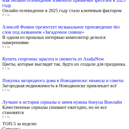
Как онлайн-телевидение изменило привычки зрителей в 2025
году
Онлайн-телевидение в 2025 году стало ключевым фактором
0
1.1к.
Алексей Фомин презентует музыкальное произведение без
слов под названием «Загадочное сияние»
В одном из прошлых интервью композитор делился
намерениями
0
1.2к.
Купить георгины: красота и свежесть от AzaliaNow
Цветы, которые выглядят так, будто их создали для праздника.
0
1.3к.
Покупка загородного дома в Новодвинске: нюансы и советы
Загородная недвижимость в Новодвинске привлекает всё
0
1.1к.
Лучшие в истории сериалы и зачем нужны бонусы Винлайн
Качественные сериалы снимают ежегодно, но не все
становятся
0
1.1к.
ТОП-5 за неделю
Сериалы