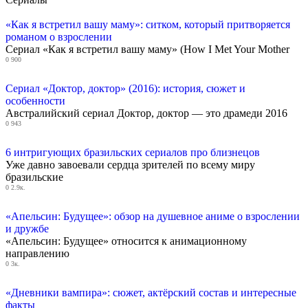
«Как я встретил вашу маму»: ситком, который притворяется
романом о взрослении
Сериал «Как я встретил вашу маму» (How I Met Your Mother
0
900
Сериал «Доктор, доктор» (2016): история, сюжет и
особенности
Австралийский сериал Доктор, доктор — это драмеди 2016
0
943
6 интригующих бразильских сериалов про близнецов
Уже давно завоевали сердца зрителей по всему миру
бразильские
0
2.9к.
«Апельсин: Будущее»: обзор на душевное аниме о взрослении
и дружбе
«Апельсин: Будущее» относится к анимационному
направлению
0
3к.
«Дневники вампира»: сюжет, актёрский состав и интересные
факты