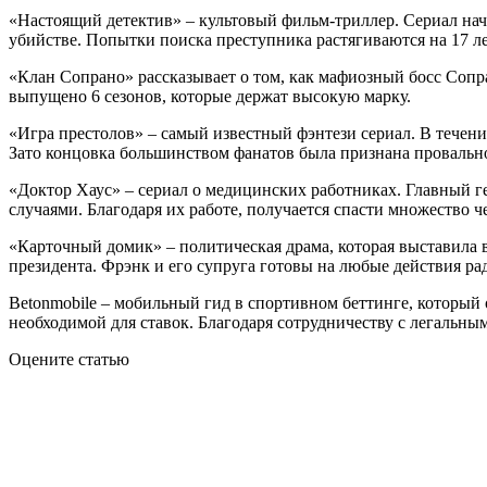
«Настоящий детектив» – культовый фильм-триллер. Сериал нач
убийстве. Попытки поиска преступника растягиваются на 17 ле
«Клан Сопрано» рассказывает о том, как мафиозный босс Сопра
выпущено 6 сезонов, которые держат высокую марку.
«Игра престолов» – самый известный фэнтези сериал. В течен
Зато концовка большинством фанатов была признана провальной
«Доктор Хаус» – сериал о медицинских работниках. Главный 
случаями. Благодаря их работе, получается спасти множество 
«Карточный домик» – политическая драма, которая выставила 
президента. Фрэнк и его супруга готовы на любые действия рад
Betonmobile
– мобильный гид в спортивном беттинге, который 
необходимой для ставок. Благодаря сотрудничеству с легальн
Оцените статью