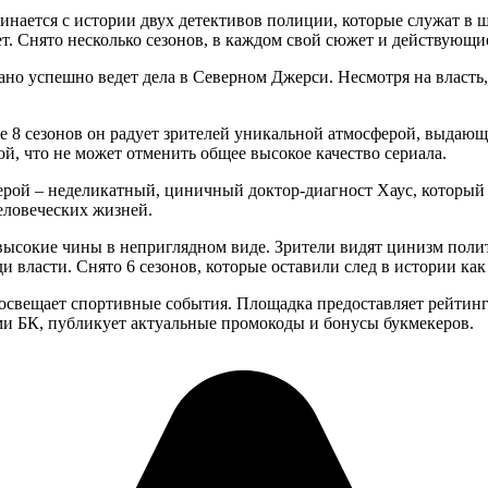
инается с истории двух детективов полиции, которые служат в 
т. Снято несколько сезонов, в каждом свой сюжет и действующи
но успешно ведет дела в Северном Джерси. Несмотря на власть,
ие 8 сезонов он радует зрителей уникальной атмосферой, выдаю
, что не может отменить общее высокое качество сериала.
герой – неделикатный, циничный доктор-диагност Хаус, которы
человеческих жизней.
высокие чины в неприглядном виде. Зрители видят цинизм полит
и власти. Снято 6 сезонов, которые оставили след в истории ка
освещает спортивные события. Площадка предоставляет рейтин
ыми БК, публикует актуальные промокоды и бонусы букмекеров.