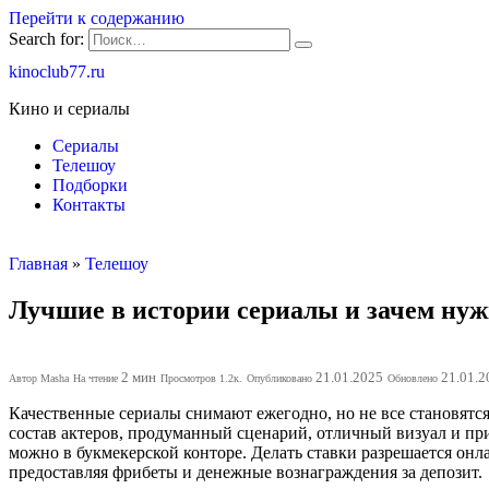
Перейти к содержанию
Search for:
kinoclub77.ru
Кино и сериалы
Сериалы
Телешоу
Подборки
Контакты
Главная
»
Телешоу
Лучшие в истории сериалы и зачем ну
2 мин
21.01.2025
21.01.2
Автор
Masha
На чтение
Просмотров
1.2к.
Опубликовано
Обновлено
Качественные сериалы снимают ежегодно, но не все становятся
состав актеров, продуманный сценарий, отличный визуал и при
можно в букмекерской конторе. Делать ставки разрешается онла
предоставляя фрибеты и денежные вознаграждения за депозит.