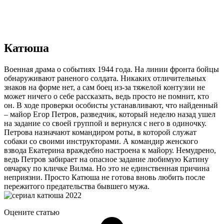
Катюша
Военная драма о событиях 1944 года. На линии фронта бойцы
обнаруживают раненого солдата. Никаких отличительных
знаков на форме нет, а сам боец из-за тяжелой контузии не
может ничего о себе рассказать, ведь просто не помнит, кто
он. В ходе проверки особисты устанавливают, что найденный
– майор Егор Петров, разведчик, который неделю назад ушел
на задание со своей группой и вернулся с него в одиночку.
Петрова назначают командиром роты, в которой служат
собаки со своими инструкторами. А командир женского
взвода Екатерина враждебно настроена к майору. Немудрено,
ведь Петров забирает на опасное задание любимую Катину
овчарку по кличке Вилма. Но это не единственная причина
неприязни. Просто Катюша не готова вновь любить после
пережитого предательства бывшего мужа.
Оцените статью