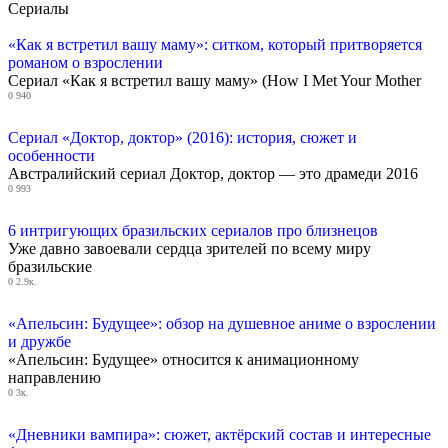
Сериалы
«Как я встретил вашу маму»: ситком, который притворяется
романом о взрослении
Сериал «Как я встретил вашу маму» (How I Met Your Mother
0
940
Сериал «Доктор, доктор» (2016): история, сюжет и
особенности
Австралийский сериал Доктор, доктор — это драмеди 2016
0
993
6 интригующих бразильских сериалов про близнецов
Уже давно завоевали сердца зрителей по всему миру
бразильские
0
2.9к.
«Апельсин: Будущее»: обзор на душевное аниме о взрослении
и дружбе
«Апельсин: Будущее» относится к анимационному
направлению
0
3к.
«Дневники вампира»: сюжет, актёрский состав и интересные