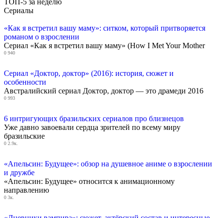
ТОП-5 за неделю
Сериалы
«Как я встретил вашу маму»: ситком, который притворяется
романом о взрослении
Сериал «Как я встретил вашу маму» (How I Met Your Mother
0
940
Сериал «Доктор, доктор» (2016): история, сюжет и
особенности
Австралийский сериал Доктор, доктор — это драмеди 2016
0
993
6 интригующих бразильских сериалов про близнецов
Уже давно завоевали сердца зрителей по всему миру
бразильские
0
2.9к.
«Апельсин: Будущее»: обзор на душевное аниме о взрослении
и дружбе
«Апельсин: Будущее» относится к анимационному
направлению
0
3к.
«Дневники вампира»: сюжет, актёрский состав и интересные