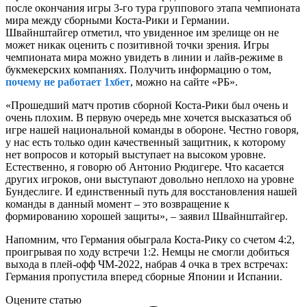
после окончания игры 3-го тура группового этапа чемпионата
мира между сборными Коста-Рики и Германии.
Швайнштайгер отметил, что увиденное им зрелище он не
может никак оценить с позитивной точки зрения. Игры
чемпионата мира можно увидеть в линии и лайв-режиме в
букмекерских компаниях. Получить информацию о том,
почему не работает 1хбет
, можно на сайте «РБ».
«Прошедший матч против сборной Коста-Рики был очень и
очень плохим. В первую очередь мне хочется высказаться об
игре нашей национальной команды в обороне. Честно говоря,
у нас есть только один качественный защитник, к которому
нет вопросов и который выступает на высоком уровне.
Естественно, я говорю об Антонио Рюдигере. Что касается
других игроков, они выступают довольно неплохо на уровне
Бундеслиге. И единственный путь для восстановления нашей
команды в данный момент – это возвращение к
формированию хорошей защиты», – заявил Швайнштайгер.
Напомним, что Германия обыграла Коста-Рику со счетом 4:2,
проигрывая по ходу встречи 1:2. Немцы не смогли добиться
выхода в плей-офф ЧМ-2022, набрав 4 очка в трех встречах:
Германия пропустила вперед сборные Японии и Испании.
Оцените статью