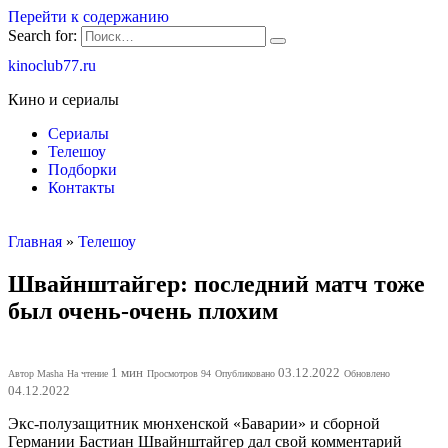
Перейти к содержанию
Search for:
kinoclub77.ru
Кино и сериалы
Сериалы
Телешоу
Подборки
Контакты
Главная
»
Телешоу
Швайнштайгер: последний матч тоже
был очень-очень плохим
1 мин
03.12.2022
Автор
Masha
На чтение
Просмотров
94
Опубликовано
Обновлено
04.12.2022
Экс-полузащитник мюнхенской «Баварии» и сборной
Германии Бастиан Швайнштайгер дал свой комментарий